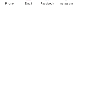
Phone
Email
Facebook
Instagram
Diese Veranstaltung teilen
Qualität aus Bremen
0421 48545821