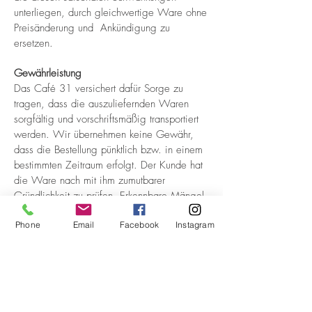
unterliegen, durch gleichwertige Ware ohne
Preisänderung und Ankündigung zu
ersetzen.
Gewährleistung
Das Café 31 versichert dafür Sorge zu
tragen, dass die auszuliefernden Waren
sorgfältig und vorschriftsmäßig transportiert
werden. Wir übernehmen keine Gewähr,
dass die Bestellung pünktlich bzw. in einem
bestimmten Zeitraum erfolgt. Der Kunde hat
die Ware nach mit ihm zumutbarer
Gründlichkeit zu prüfen. Erkennbare Mängel
bzw. Reklamationen, bezogen auf z.B.
Phone
Email
Facebook
Instagram
Anzahl und Menge bestellter Waren, können
nur sofort nach Anlieferung geltend gemacht
werden und müssen sofort auf dem
Lieferschein vermerkt werden. Für Schäden,
die durch höhere Gewalt entstehen,
übernehmen wir keine