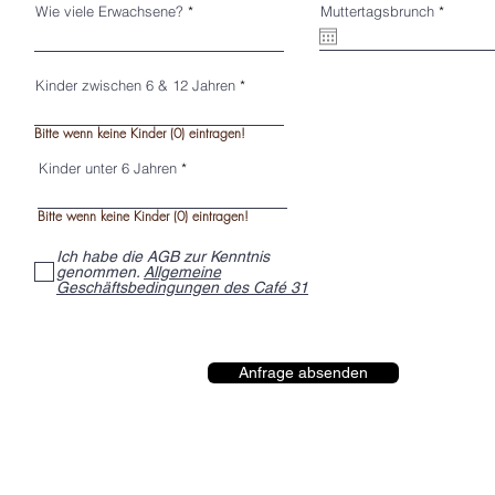
r
Wie viele Erwachsene?
Muttertagsbrunch
*
e
q
u
i
r
Kinder zwischen 6 & 12 Jahren
e
d
Bitte wenn keine Kinder (0) eintragen!
Kinder unter 6 Jahren
Bitte wenn keine Kinder (0) eintragen!
Ich habe die AGB zur Kenntnis
genommen.
Allgemeine
Geschäftsbedingungen des Café 31
Anfrage absenden